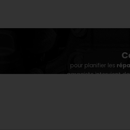
C
pour planifier les
répa
garagiste intervient 
d'Ab