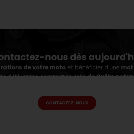
ontactez-nous dès aujourd'h
rations de votre moto
et bénéficier d'une
moto
dans différentes communes près de
Guilly, nota
bat, Saint-Benoît-sur-Loire, Sigloy, Isdes, Vig
CONTACTEZ-NOUS