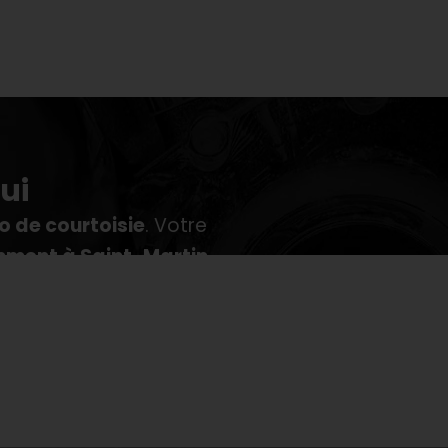
ui
 de courtoisie
. Votre
mment à Saint-Martin-
lain.