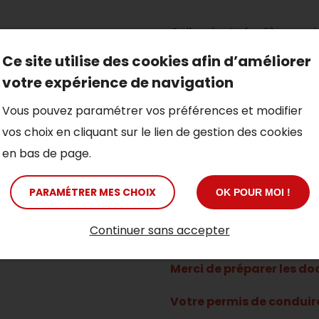
mobilité
Celle-ci est régulièrement
Nous veillons à ce qu'elle s
Ce site utilise des cookies afin d’améliorer
bénéficier d'une
moto de
rations
votre expérience de navigation
prenons soin de votre pr
Vous pouvez paramétrer vos préférences et modifier
contrôle de celle-ci, AVA
vos choix en cliquant sur le lien de gestion des cookies
Que vous ayez besoin d'u
en bas de page.
 plus qu'un simple moyen
pour la durée des réparat
besoins. Notre objectif es
PARAMÉTRER MES CHOIX
OK POUR MOI !
olution de mobilité
les
réparations de votre
s de votre moto
: notre
Continuer sans accepter
mobilité efficace.
Merci de préparer les d
Votre permis de conduire