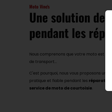
Moto Vinc's
Une solution de 
pendant les répa
Nous comprenons que votre moto est bien
de transport...
C'est pourquoi, nous vous proposons une s
pratique et fiable pendant les
réparation
service de moto de courtoisie
.